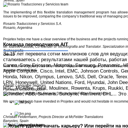
Sevilla, Spain
The implementing of this flexible translation management program has allowe
issues to be improved, comparing the company’s traditional way of managing proj
Rosario Traducciones y Servicios S.A.
Rosario, Argentina
Projetex helps me have a clear overview of the business and the projects runnin
Команда переводчиков AIT
Mr. Ioannis Kassios, Co-founder of Technografia and Translator. Specialization i
Technografia
За 15 лет перевела сотни миллионов слов для ведущи
Greece
сталкиваетесь с результатами нашей работы, работая с
Canon, Sony Ericsson, Motorola, Samsung, Panasonic, HP,
Now that the company has been using Projetex for many years, this effective 
success-oriented tool.
Apple Computer, Cisco, Intel, EMC, Johnson Controls, Gen
Honda, Nikon, Olympus, Lenovo, SAS, Dell, Oracle, Terex
LRN, Honeywell, United Nations, Ford, Hyundai, John Deer
Atlantic Language Services
HTC, McAffee, Tefal, Moulinex, Rowenta, Krups, Ruukki, 
Plymouth, United Kingdom
Schindler, ABB, Siemens, Sundyne, Ramirent, DHL... Эт
We are delighted to have invested in Projetex and would not hesitate in recommen
Christian Feldermann, Projects Director at McFelder Translations
Banyoles, Spain
Хотите удачно начать карьеру? Или перейти на 