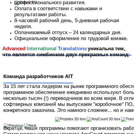
профессионального развития.
Оплата в соответствии с навыками и
результатами работы.
Успехов!
8-часовой рабочий день, 5-дневная рабочая
неделя.
Оплачиваемый отпуск – 24 календарных дня.
Официальное оформление по трудовой книжке.
Advanced
International
Translations
уникальна тем,
что является симбиозом двух прекрасных команд:
Команда разработчиков AIT
За 15 лет стала лидером на рынке программного обес
программное обеспечение ежедневно используют бол
несколько тысяч (!) переводчиков во всем мире. В от
софтверных компаний мы выпускаем "коробочное" ПО, 
конкретного заказчика. Это намного сложнее... но и на
Вкратце, наши программы помогают организовать рабо