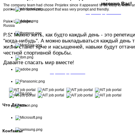
именно Вас!
The company team had chose Projetex since it appeared to be easy to learn an
point was the technical support that was very prompt and friendly.
Зарегистрироваться
Palex Languages
Russia
P.S. Можно жить, как будто каждый день - это репетиц
"когда-нибудь". А можно выкладываться каждый день та
жизнь станет ярче и насыщенней, навыки будут оттач
честной спортивной борьбы.
Давайте спасать мир вместе!
Зарегистрироваться
Что Делать
1. Зарегистрироваться.
2. Выбрать вакансию.
3. Подать заявку.
Контакты